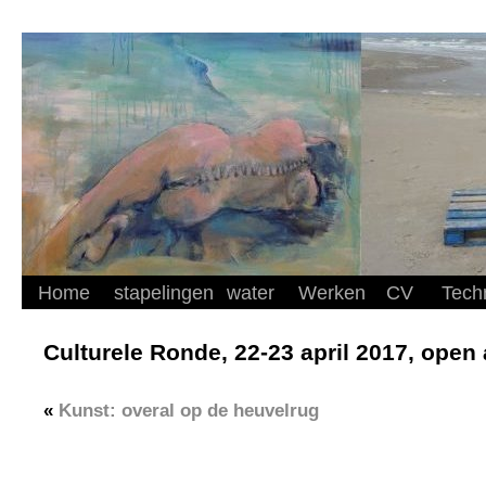
Home
stapelingen
water
Werken
CV
Tech
Culturele Ronde, 22-23 april 2017, open a
«
Kunst: overal op de heuvelrug